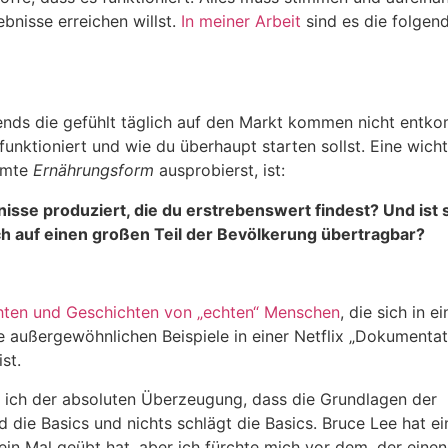
bnisse erreichen willst.
In meiner Arbeit
sind es die folgen
ends die gefühlt täglich auf den Markt kommen nicht entk
funktioniert und wie du überhaupt starten sollst. Eine wich
immte
Ernährungsform
ausprobierst, ist:
sse produziert, die du erstrebenswert findest? Und ist 
h auf einen großen Teil der Bevölkerung übertragbar?
hten und Geschichten von „echten“ Menschen
, die sich in ei
 außergewöhnlichen Beispiele in einer Netflix „Dokumentat
st.
 ich der absoluten Überzeugung, dass die Grundlagen der
 die Basics und nichts schlägt die Basics. Bruce Lee hat e
ein Mal geübt hat, aber ich fürchte mich vor dem, der einen