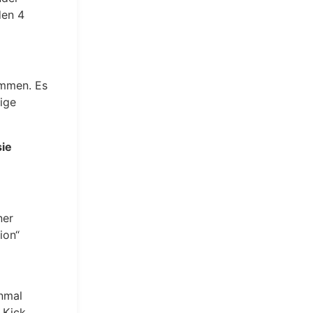
den 4
ommen. Es
tige
sie
ner
ion“
inmal
 Kick