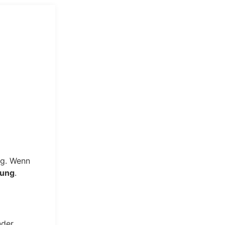
ng. Wenn
rung
.
nder