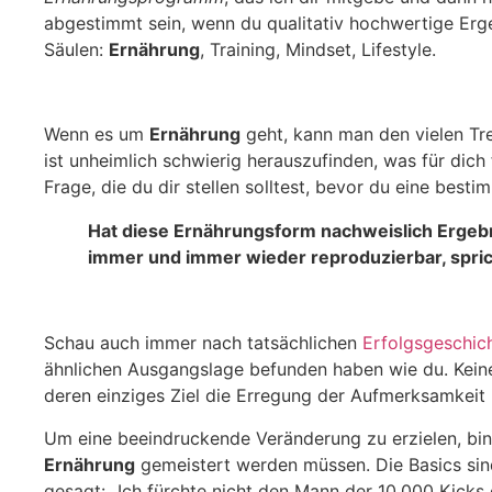
abgestimmt sein, wenn du qualitativ hochwertige Erge
Säulen:
Ernährung
, Training, Mindset, Lifestyle.
Wenn es um
Ernährung
geht, kann man den vielen Tr
ist unheimlich schwierig herauszufinden, was für dich 
Frage, die du dir stellen solltest, bevor du eine best
Hat diese Ernährungsform nachweislich Ergebni
immer und immer wieder reproduzierbar, spric
Schau auch immer nach tatsächlichen
Erfolgsgeschic
ähnlichen Ausgangslage befunden haben wie du. Keine
deren einziges Ziel die Erregung der Aufmerksamkeit i
Um eine beeindruckende Veränderung zu erzielen, bin
Ernährung
gemeistert werden müssen. Die Basics sind
gesagt: „Ich fürchte nicht den Mann der 10.000 Kicks 