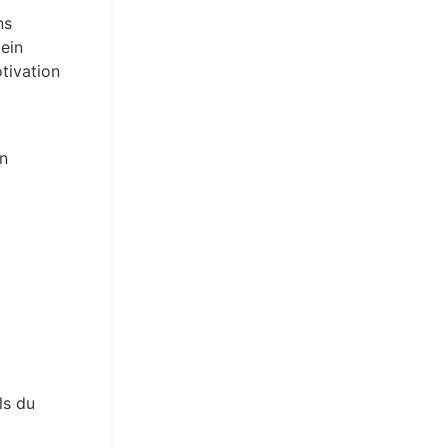
ns
 ein
tivation
en
ls du