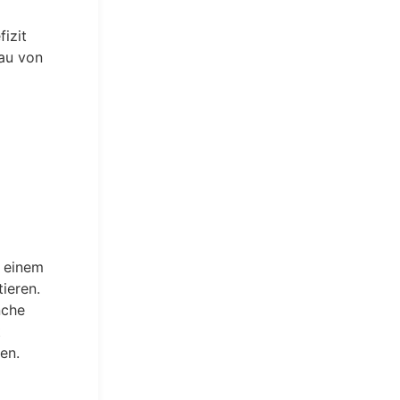
fizit
bau von
n einem
ieren.
nche
t
en.