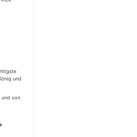
htigste
König und
t und von
e