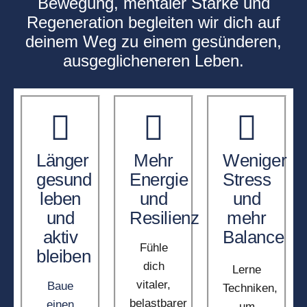
Bewegung, mentaler Stärke und
Regeneration begleiten wir dich auf
deinem Weg zu einem gesünderen,
ausgeglicheneren Leben.
Länger
Mehr
Weniger
gesund
Energie
Stress
leben
und
und
und
Resilienz
mehr
aktiv
Balance
Fühle
bleiben
dich
Lerne
vitaler,
Baue
Techniken,
belastbarer
einen
um