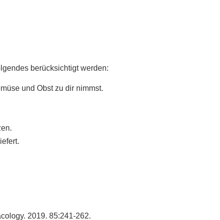
olgendes berücksichtigt werden:
emüse und Obst zu dir nimmst.
zen.
iefert.
acology. 2019. 85:241-262.