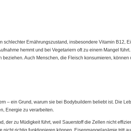
in schlechter Ernährungszustand, insbesondere Vitamin B12, E
 Aufnahme hemmt und bei Vegetariern oft zu einem Mangel führt. 
en beziehen. Auch Menschen, die Fleisch konsumieren, können un
ern – ein Grund, warum sie bei Bodybuildern beliebt ist. Die Leb
en, Energie zu verarbeiten.
er zu Müdigkeit führt, weil Sauerstoff die Zellen nicht effizie
 nicht richtig funktionieren können. Eisenmangelanämie tritt au