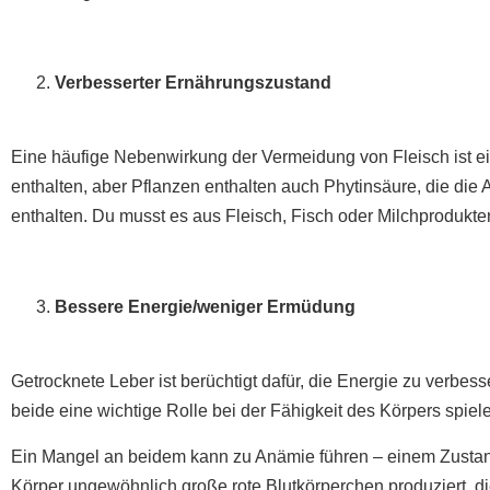
Verbesserter Ernährungszustand
Eine häufige Nebenwirkung der Vermeidung von Fleisch ist e
enthalten, aber Pflanzen enthalten auch Phytinsäure, die die
enthalten. Du musst es aus Fleisch, Fisch oder Milchprodukt
Bessere Energie/weniger Ermüdung
Getrocknete Leber ist berüchtigt dafür, die Energie zu verbess
beide eine wichtige Rolle bei der Fähigkeit des Körpers spiel
Ein Mangel an beidem kann zu Anämie führen – einem Zustand, d
Körper ungewöhnlich große rote Blutkörperchen produziert, die