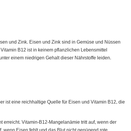
isen und Zink. Eisen und Zink sind in Gemüse und Nüssen
Vitamin B12 ist in keinem pflanzlichen Lebensmittel
ter einem niedrigen Gehalt dieser Nährstoffe leiden.
er ist eine reichhaltige Quelle für Eisen und Vitamin B12, die
nt erreicht. Vitamin-B12-Mangelanämie tritt auf, wenn der
f, wenn Eisen fehlt und das Blut nicht genügend rote