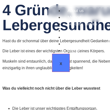
4 Gründe, waru
About us
Method
Lebergesundhei
Success stories
Prices
Our Studio
Hast du dir schonmal über deine Lebergesundheit Gedanken
Blog
Career
Die Leber ist eines der wichtigsten Organe deines Körpers.
Muskeln sind erstaunlich, das Gehirn ist spannend, die Nebenn
X
einzigartig in ihren unglaublichen Fähigkeiten!
Was du vielleicht noch nicht über die Leber wusstest
Die Leber ist unser wichtigstes Entgiftungsorgan.