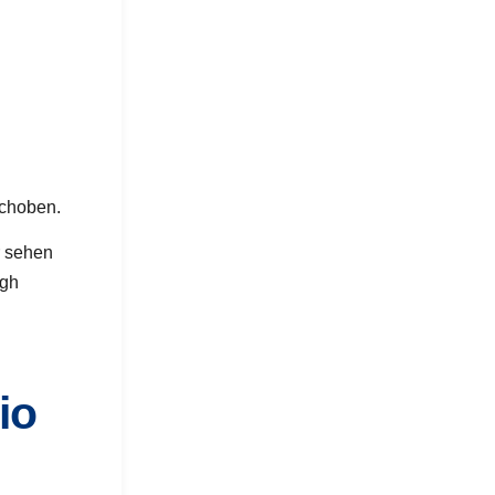
schoben.
r
sehen
igh
io