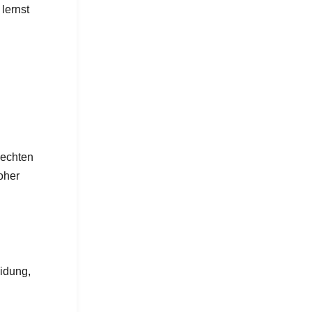
lernst
 echten
oher
idung,