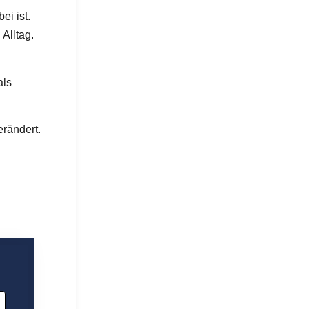
ei ist.
Alltag.
als
erändert.