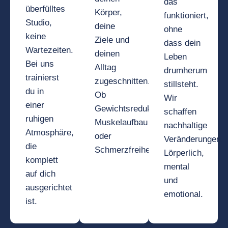
das
überfülltes
Körper,
funktioniert,
Studio,
deine
ohne
keine
Ziele und
dass dein
Wartezeiten.
deinen
Leben
Bei uns
Alltag
drumherum
trainierst
zugeschnitten.
stillsteht.
du in
Ob
Wir
einer
Gewichtsreduktion,
schaffen
ruhigen
Muskelaufbau
nachhaltige
Atmosphäre,
oder
Veränderungen.
die
Schmerzfreiheit.
Lörperlich,
komplett
mental
auf dich
und
ausgerichtet
emotional.
ist.