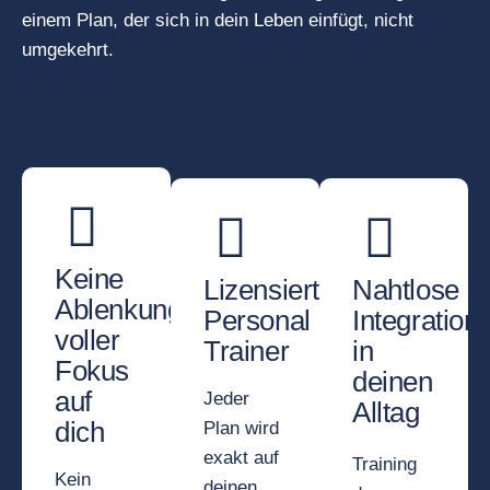
einem Plan, der sich in dein Leben einfügt, nicht
umgekehrt.
Keine
Lizensierte
Nahtlose
Ablenkungen,
Personal
Integration
voller
Trainer
in
Fokus
deinen
auf
Jeder
Alltag
dich
Plan wird
exakt auf
Training
Kein
deinen