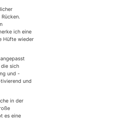
licher
 Rücken.
en
erke ich eine
e Hüfte wieder
 angepasst
die sich
ng und -
otivierend und
che in der
große
bt es eine