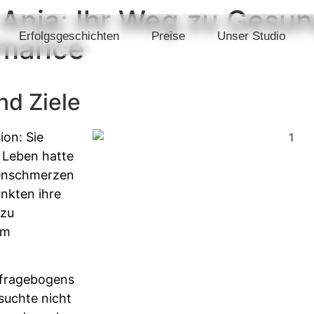
 Anja: Ihr Weg zu Gesun
Erfolgsgeschichten
Preise
Unser Studio
rmance
nd Ziele
ion: Sie
s Leben hatte
stenschmerzen
nkten ihre
 zu
em
sfragebogens
suchte nicht