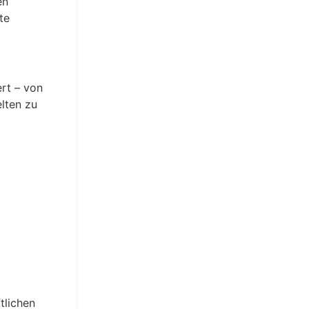
en
te
ert – von
lten zu
tlichen