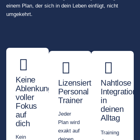
einem Plan, der sich in dein Leben einfügt, nicht
umgekehrt.
Keine
Lizensierte
Nahtlose
Ablenkungen,
Personal
Integration
voller
Trainer
in
Fokus
deinen
auf
Jeder
Alltag
dich
Plan wird
exakt auf
Training
Kein
deinen