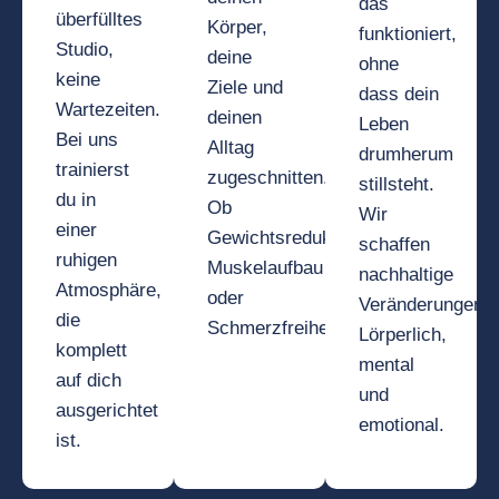
das
überfülltes
Körper,
funktioniert,
Studio,
deine
ohne
keine
Ziele und
dass dein
Wartezeiten.
deinen
Leben
Bei uns
Alltag
drumherum
trainierst
zugeschnitten.
stillsteht.
du in
Ob
Wir
einer
Gewichtsreduktion,
schaffen
ruhigen
Muskelaufbau
nachhaltige
Atmosphäre,
oder
Veränderungen.
die
Schmerzfreiheit.
Lörperlich,
komplett
mental
auf dich
und
ausgerichtet
emotional.
ist.