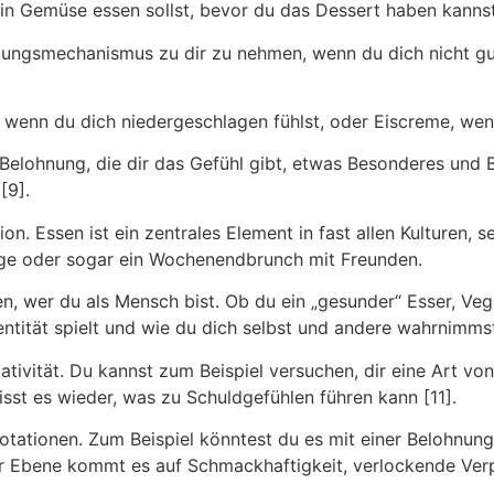
ein Gemüse essen sollst, bevor du das Dessert haben kannst
igungsmechanismus zu dir zu nehmen, wenn du dich nicht gu
 wenn du dich niedergeschlagen fühlst, oder Eiscreme, wenn
 Belohnung, die dir das Gefühl gibt, etwas Besonderes und 
[9].
n. Essen ist ein zentrales Element in fast allen Kulturen, s
tage oder sogar ein Wochenendbrunch mit Freunden.
n, wer du als Mensch bist. Ob du ein „gesunder“ Esser, Vege
entität spielt und wie du dich selbst und andere wahrnimmst
tivität. Du kannst zum Beispiel versuchen, dir eine Art vo
sst es wieder, was zu Schuldgefühlen führen kann [11].
ationen. Zum Beispiel könntest du es mit einer Belohnung
her Ebene kommt es auf Schmackhaftigkeit, verlockende Ver