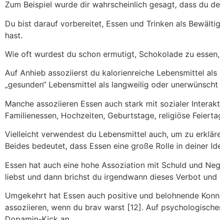
Zum Beispiel wurde dir wahrscheinlich gesagt, dass du d
Du bist darauf vorbereitet, Essen und Trinken als Bewält
hast.
Wie oft wurdest du schon ermutigt, Schokolade zu essen,
Auf Anhieb assoziierst du kalorienreiche Lebensmittel als
„gesunden“ Lebensmittel als langweilig oder unerwünscht 
Manche assoziieren Essen auch stark mit sozialer Interaktio
Familienessen, Hochzeiten, Geburtstage, religiöse Feier
Vielleicht verwendest du Lebensmittel auch, um zu erkläre
Beides bedeutet, dass Essen eine große Rolle in deiner Id
Essen hat auch eine hohe Assoziation mit Schuld und Nega
liebst und dann brichst du irgendwann dieses Verbot und i
Umgekehrt hat Essen auch positive und belohnende Konnot
assoziieren, wenn du brav warst [12]. Auf psychologisc
Dopamin-Kick an.