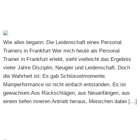
Mainperformance zu starten: Eine Gründerstory von
Dennis Naab
Wie alles begann: Die Leidenschaft eines Personal
Trainers in Frankfurt Wer mich heute als Personal
Trainer in Frankfurt erlebt, sieht vielleicht das Ergebnis
vieler Jahre Disziplin, Neugier und Leidenschaft. Doch
die Wahrheit ist: Es gab Schlüsselmomente.
Mainperformance ist nicht einfach entstanden. Es ist
gewachsen.Aus Rückschlägen, aus Neuanfängen, aus
einem tiefen inneren Antrieb heraus, Menschen dabei […]
Die Erfolgsgeschichte von Alex: Der Weg zu einem
gesünderen und aktiveren Leben mit Mainperformance