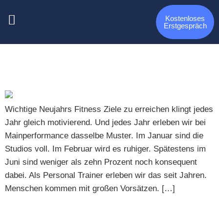
Kategorie:
Erfolgsgeschichten
Kostenloses
Erstgespräch
10 wichtige Regeln, um deine Neujahrs Fitness Ziele zu
erreichen
Wichtige Neujahrs Fitness Ziele zu erreichen klingt jedes
Jahr gleich motivierend. Und jedes Jahr erleben wir bei
Mainperformance dasselbe Muster. Im Januar sind die
Studios voll. Im Februar wird es ruhiger. Spätestens im
Juni sind weniger als zehn Prozent noch konsequent
dabei. Als Personal Trainer erleben wir das seit Jahren.
Menschen kommen mit großen Vorsätzen. […]
Die 5 Schlüsselmomente, die mich dazu gebracht haben,