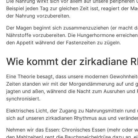
Die Nahrung wirkt sich vor allem auf unsere peripheren 
Beispiel jeden Tag zur gleichen Zeit isst, reagiert de
der Nahrung vorzubereiten.
Der Magen beginnt sich zusammenzuziehen (er macht da
Nährstoffe vorzubereiten. Die Hungerhormone erreichen
den Appetit während der Fastenzeiten zu zügeln.
Wie kommt der zirkadiane 
Eine Theorie besagt, dass unsere modernen Gewohnheiten
Zeiten standen wir mit der Morgendämmerung auf und gi
jagten und aßen, während die Nacht zum Ausruhen und 
synchronisiert.
Elektrisches Licht, der Zugang zu Nahrungsmitteln rund
sich auf unseren zirkadianen Rhythmus aus und verände
Nehmen wir das Essen: Chronisches Essen (mehr oder we
den Mahlzeiten) regt die Bauchspeicheldrüse dazu an, ei