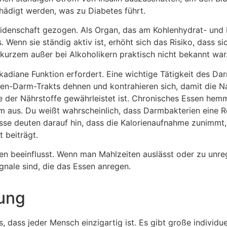
hädigt werden, was zu Diabetes führt.
idenschaft gezogen. Als Organ, das am Kohlenhydrat- und Fe
Wenn sie ständig aktiv ist, erhöht sich das Risiko, dass sic
r kurzem außer bei Alkoholikern praktisch nicht bekannt war
kadiane Funktion erfordert. Eine wichtige Tätigkeit des Darm
gen-Darm-Trakts dehnen und kontrahieren sich, damit die 
 der Nährstoffe gewährleistet ist. Chronisches Essen hemmt
m aus. Du weißt wahrscheinlich, dass Darmbakterien eine R
isse deuten darauf hin, dass die Kalorienaufnahme zunimmt
 beiträgt.
n beeinflusst. Wenn man Mahlzeiten auslässt oder zu unreg
gnale sind, die das Essen anregen.
rung
, dass jeder Mensch einzigartig ist. Es gibt große individue