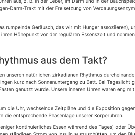
Uhren aus, z. B. in der Leber, im Darm und in der Bauchspe
r Magen-Darm-Trakt mit der Freisetzung von Verdauungsenzy
s rumpelnde Geräusch, das wir mit Hunger assoziieren), 
 ihren Höhepunkt vor der regulären Essenszeit und nehmen 
Rhythmus aus dem Takt?
 unseren natürlichen zirkadianen Rhythmus durcheinander b
ngen kurz nach Sonnenuntergang zu Bett. Bei Tageslicht g
Fasten genutzt wurde. Unsere inneren Uhren waren eng mi
 um die Uhr, wechselnde Zeitpläne und die Exposition gege
rn die entsprechende Phasenlage unserer Körperuhren.
niger kontinuierliches Essen während des Tages) oder Über
nen ständigen Strom von Insulin auszuschütten, um den Blut