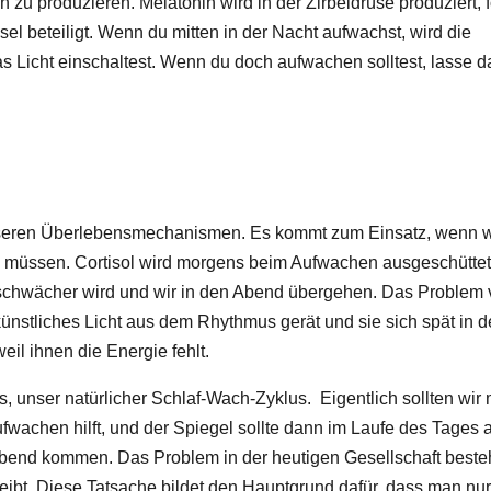
zu produzieren. Melatonin wird in der Zirbeldrüse produziert, f
l beteiligt. Wenn du mitten in der Nacht aufwachst, wird die
 Licht einschaltest. Wenn du doch aufwachen solltest, lasse d
seren Überlebensmechanismen. Es kommt zum Einsatz, wenn wi
n müssen. Cortisol wird morgens beim Aufwachen ausgeschüttet
 schwächer wird und wir in den Abend übergehen. Das Problem v
künstliches Licht aus dem Rhythmus gerät und sie sich spät in d
il ihnen die Energie fehlt.
s, unser natürlicher Schlaf-Wach-Zyklus. Eigentlich sollten wir
wachen hilft, und der Spiegel sollte dann im Laufe des Tages 
bend kommen. Das Problem in der heutigen Gesellschaft besteh
eibt. Diese Tatsache bildet den Hauptgrund dafür, dass man nu