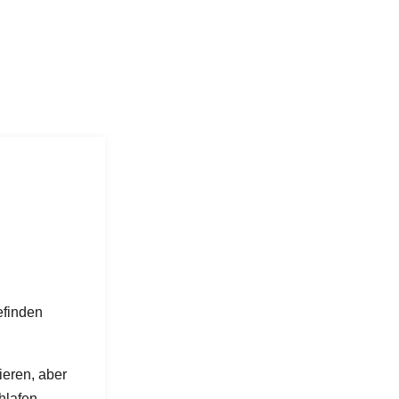
efinden
ieren, aber
hlafen,