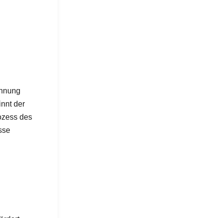
ennung
innt der
ozess des
sse