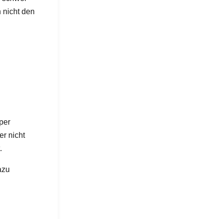
 nicht den
per
er nicht
.
azu