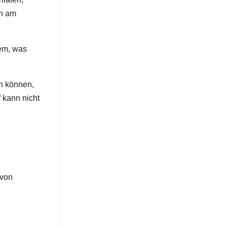
ch am
tem, was
en können,
 kann nicht
avon