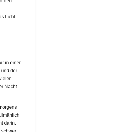
ördert
as Licht
r in einer
 und der
ieler
er Nacht
 morgens
allmählich
t darin,
r schwer