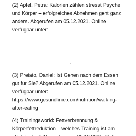
(2) Apfel, Petra: Kalorien zählen stresst Psyche
und Körper – erfolgreiches Abnehmen geht ganz
anders. Abgerufen am 05.12.2021. Online
verfügbar unter:
https://www.focus.de/gesundheit/ernaehrung/abnehmen
diaet-methode-kalorien-zaehlen-stresst-psyche-
und-koerper-erfolgreiches-abnehmen-geht-ganz-
anders_id_10593584.html
.
(3) Preiato, Daniel: Ist Gehen nach dem Essen
gut für Sie? Abgerufen am 05.12.2021. Online
verfügbar unter:
https://www.gesundlinie.com/nutrition/walking-
after-eating
(4) Trainingsworld: Fettverbrennung &
Körperfettreduktion – welches Training ist am