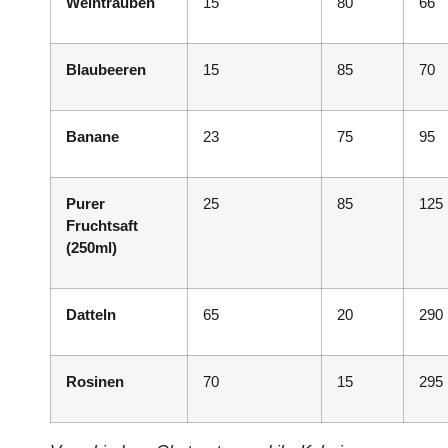
Weintrauben
15
80
66
Blaubeeren
15
85
70
Banane
23
75
95
Purer
25
85
125
Fruchtsaft
(250ml)
Datteln
65
20
290
Rosinen
70
15
295