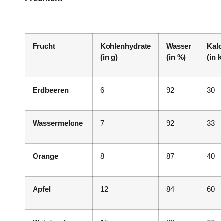
Frucht
Kohlenhydrate
Wasser
Kal
(in g)
(in %)
(in 
Erdbeeren
6
92
30
Wassermelone
7
92
33
Orange
8
87
40
Apfel
12
84
60