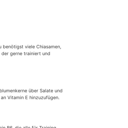
Du benötigst viele Chiasamen,
 der gerne trainiert und
nblumenkerne über Salate und
 an Vitamin E hinzuzufügen.
n B6, die alle für Training