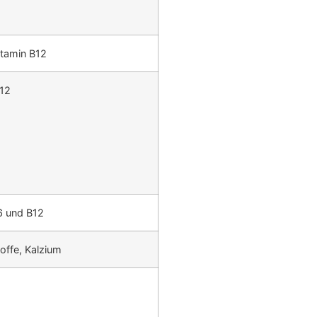
itamin B12
 12
6 und B12
toffe, Kalzium