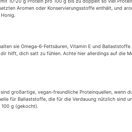
it 10-20 g Protein pro 100 g bis zu doppelt so viel Protei
esetzten Aromen oder Konservierungsstoffe enthält, und aro
 Honig.
halten sie Omega-6-Fettsäuren, Vitamin E und Ballaststoffe
ir hilft, dich satt zu fühlen. Achte hier allerdings auf die 
sind großartige, vegan-freundliche Proteinquellen, wenn d
le für Ballaststoffe, die für die Verdauung nützlich sind un
 100 g (gekocht).