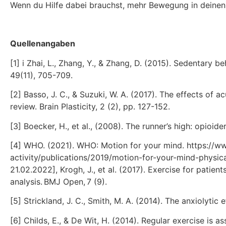
Wenn du Hilfe dabei brauchst, mehr Bewegung in deinen 
Quellenangaben
[1] i Zhai, L., Zhang, Y., & Zhang, D. (2015). Sedentary b
49(11), 705-709.
[2] Basso, J. C., & Suzuki, W. A. (2017). The effects o
review. Brain Plasticity, 2 (2), pp. 127-152.
[3] Boecker, H., et al., (2008). The runner’s high: opioi
[4] WHO. (2021). WHO: Motion for your mind. https://ww
activity/publications/2019/motion-for-your-mind-physic
21.02.2022], Krogh, J., et al. (2017). Exercise for patie
analysis. BMJ Open, 7 (9).
[5] Strickland, J. C., Smith, M. A. (2014). The anxiolytic 
[6] Childs, E., & De Wit, H. (2014). Regular exercise is a