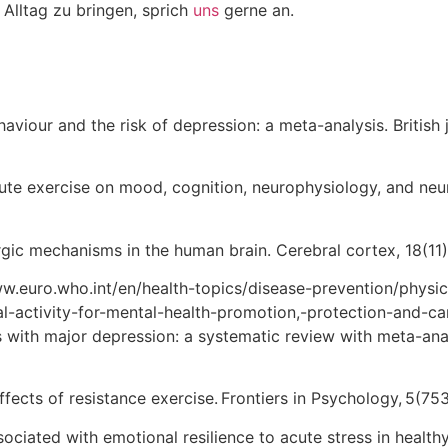
Alltag zu bringen, sprich
uns
gerne an.
ehaviour and the risk of depression: a meta-analysis. British
f acute exercise on mood, cognition, neurophysiology, and n
dergic mechanisms in the human brain. Cerebral cortex, 18(11
w.euro.who.int/en/health-topics/disease-prevention/physic
al-activity-for-mental-health-promotion,-protection-and-c
nts with major depression: a systematic review with meta-anal
effects of resistance exercise. Frontiers in Psychology, 5(753
ssociated with emotional resilience to acute stress in healthy