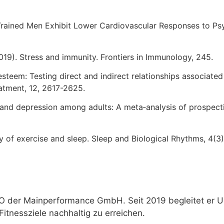
e-Trained Men Exhibit Lower Cardiovascular Responses to Ps
 (2019). Stress and immunity. Frontiers in Immunology, 245.
f-esteem: Testing direct and indirect relationships associate
atment, 12, 2617-2625.
on and depression among adults: A meta‐analysis of prospec
gy of exercise and sleep. Sleep and Biological Rhythms, 4(3)
O der Mainperformance GmbH. Seit 2019 begleitet er U
itnessziele nachhaltig zu erreichen.