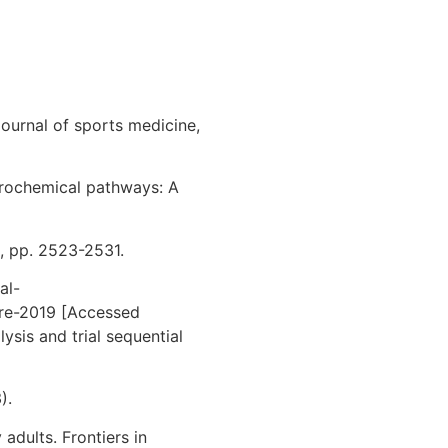
 journal of sports medicine,
eurochemical pathways: A
), pp. 2523-2531.
al-
are-2019 [Accessed
ysis and trial sequential
).
 adults. Frontiers in