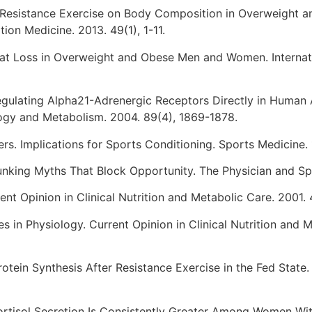
ic Resistance Exercise on Body Composition in Overweight 
ion Medicine. 2013. 49(1), 1-11.
l Fat Loss in Overweight and Obese Men and Women. Internati
-Regulating Alpha21-Adrenergic Receptors Directly in Human
logy and Metabolism. 2004. 89(4), 1869-1878.
ers. Implications for Sports Conditioning. Sports Medicine.
unking Myths That Block Opportunity. The Physician and Sp
ent Opinion in Clinical Nutrition and Metabolic Care. 2001.
s in Physiology. Current Opinion in Clinical Nutrition and 
rotein Synthesis After Resistance Exercise in the Fed State.
 Cortisol Secretion Is Consistently Greater Among Women Wi