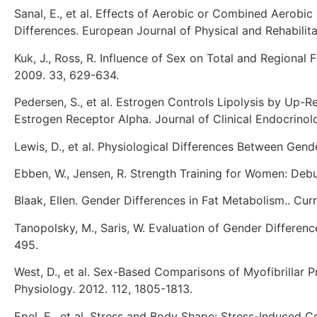
Sanal, E., et al. Effects of Aerobic or Combined Aerob
Differences. European Journal of Physical and Rehabilitat
Kuk, J., Ross, R. Influence of Sex on Total and Regiona
2009. 33, 629-634.
Pedersen, S., et al. Estrogen Controls Lipolysis by Up
Estrogen Receptor Alpha. Journal of Clinical Endocrino
Lewis, D., et al. Physiological Differences Between Gend
Ebben, W., Jensen, R. Strength Training for Women: Deb
Blaak, Ellen. Gender Differences in Fat Metabolism.. Curr
Tanopolsky, M., Saris, W. Evaluation of Gender Difference
495.
West, D., et al. Sex-Based Comparisons of Myofibrillar P
Physiology. 2012. 112, 1805-1813.
Epel, E., et al. Stress and Body Shape: Stress-Induced