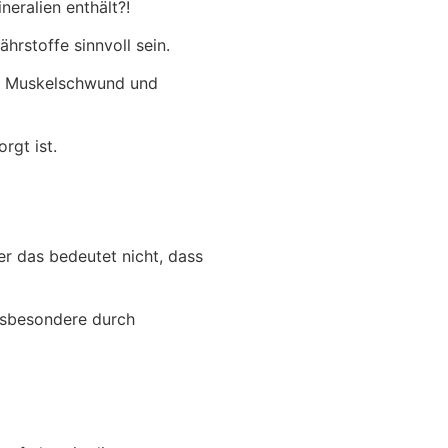
eralien enthält?!
rstoffe sinnvoll sein.
n Muskelschwund und
rgt ist.
er das bedeutet nicht, dass
(insbesondere durch