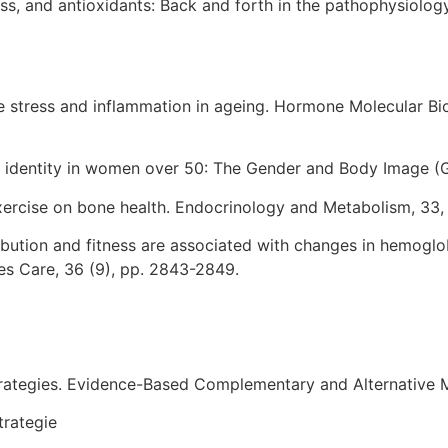
stress, and antioxidants: Back and forth in the pathophysiolog
ive stress and inflammation in ageing. Hormone Molecular Bi
and identity in women over 50: The Gender and Body Image (
 exercise on bone health. Endocrinology and Metabolism, 33
tribution and fitness are associated with changes in hemogl
tes Care, 36 (9), pp. 2843-2849.
Strategies. Evidence-Based Complementary and Alternative M
trategie