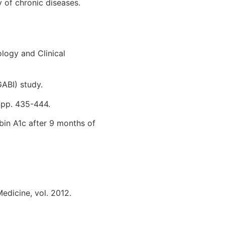
y of chronic diseases.
ology and Clinical
GABI) study.
, pp. 435-444.
obin A1c after 9 months of
edicine, vol. 2012.