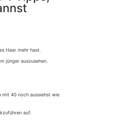
annst
ues Haar mehr hast.
 um jünger auszusehen.
u mit 40 noch aussiehst wie
ckzuführen auf: